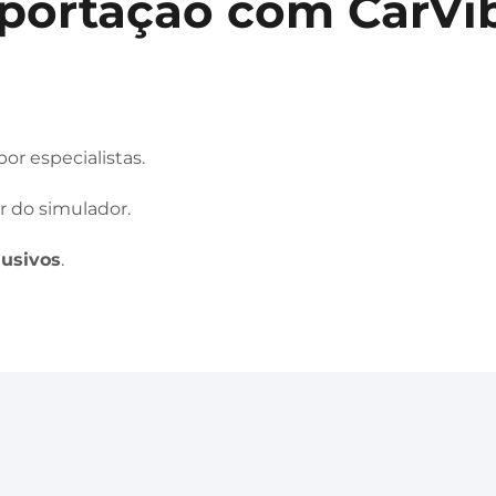
portação com CarVi
or especialistas.
r do simulador.
lusivos
.