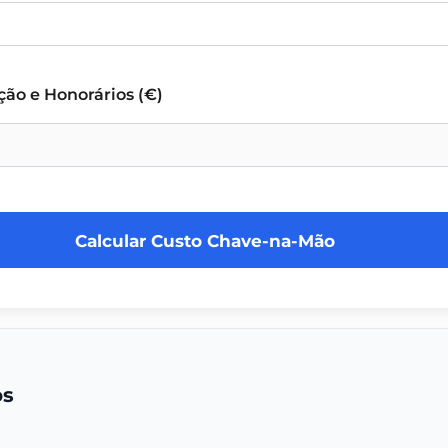
ção e Honorários (€)
Calcular Custo Chave-na-Mão
os