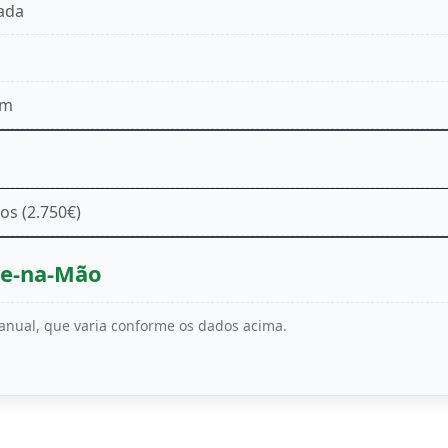
ada
em
os (2.750€)
ve-na-Mão
C anual, que varia conforme os dados acima.