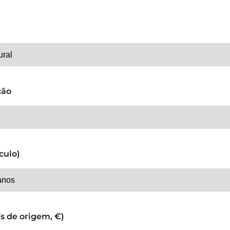
ção
culo)
s de origem, €)