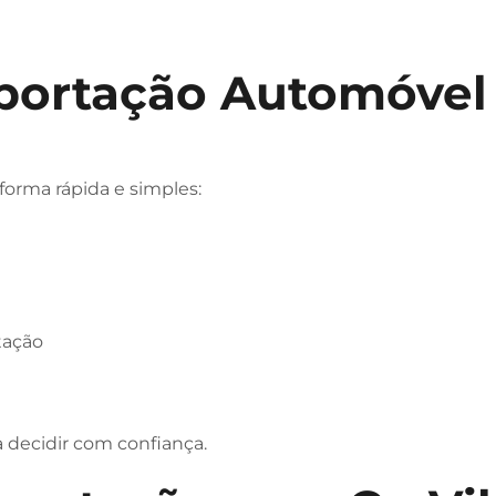
portação Automóvel
orma rápida e simples:
tação
 decidir com confiança.