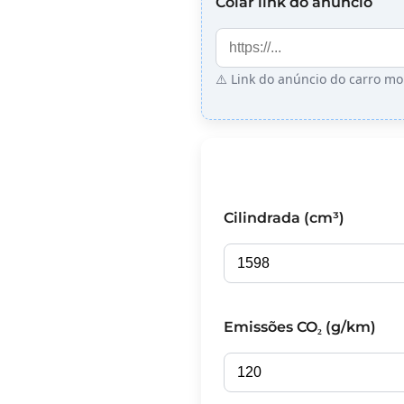
Colar link do anúncio
⚠️ Link do anúncio do carro mo
Cilindrada (cm³)
Emissões CO₂ (g/km)